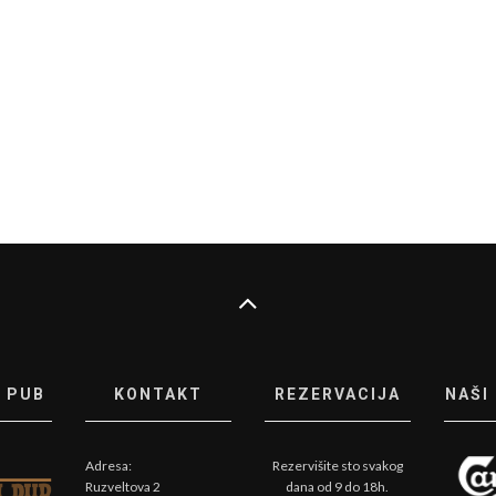
 PUB
KONTAKT
REZERVACIJA
NAŠI
Adresa:
Rezervišite sto svakog
Ruzveltova 2
dana od 9 do 18h.