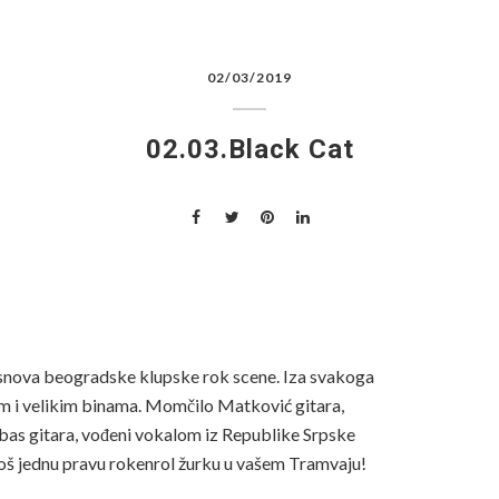
POČETNA
O NAMA
DE
02/03/2019
02.03.Black Cat
 snova beogradske klupske rok scene. Iza svakoga
m i velikim binama. Momčilo Matković gitara,
bas gitara, vođeni vokalom iz Republike Srpske
još jednu pravu rokenrol žurku u vašem Tramvaju!