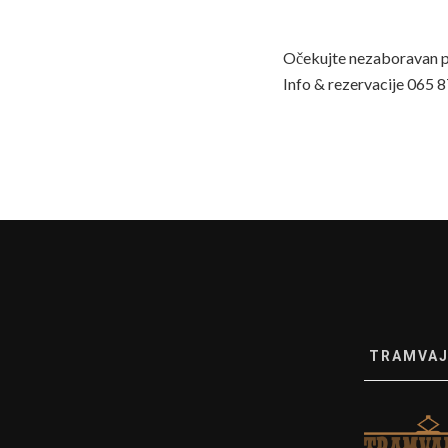
Očekujte nezaboravan p
Info & rezervacije 065 
TRAMVAJ