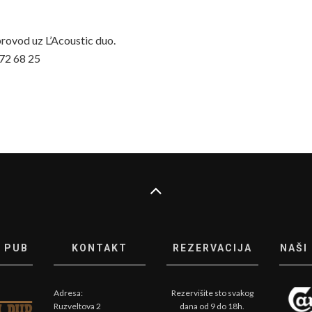
rovod uz L’Acoustic duo.
872 68 25
 PUB
KONTAKT
REZERVACIJA
NAŠI
Adresa:
Rezervišite sto svakog
Ruzveltova 2
dana od 9 do 18h.