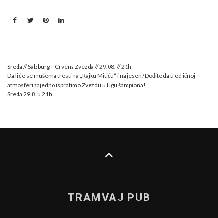
Sreda // Salzburg – Crvena Zvezda // 29.08. // 21h
Da li će se mušema tresti na „Rajku Mitiću“ i na jesen? Dođite da u odličnoj
atmosferi zajedno ispratimo Zvezdu u Ligu šampiona!
Sreda 29.8. u 21h
TRAMVAJ PUB