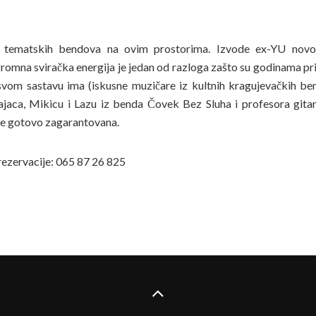
tematskih bendova na ovim prostorima. Izvode ex-YU novot
omna sviračka energija je jedan od razloga zašto su godinama pr
 svom sastavu ima (iskusne muzičare iz kultnih kragujevačkih b
ajaca, Mikicu i Lazu iz benda Čovek Bez Sluha i profesora gitar
je gotovo zagarantovana.
rezervacije: 065 87 26 825