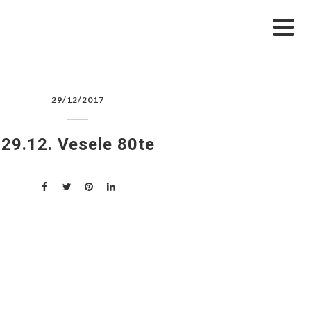
NJA
MENI
GALERIJA
BLOG
KONTAKT
29/12/2017
29.12. Vesele 80te