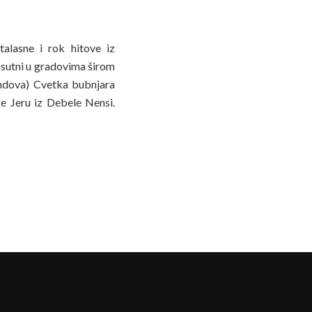
alasne i rok hitove iz
isutni u gradovima širom
endova) Cvetka bubnjara
e Jeru iz Debele Nensi.