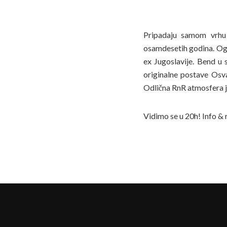
Pripadaju samom vrhu 
osamdesetih godina. Ogr
ex Jugoslavije. Bend u
originalne postave Osv
Odlična RnR atmosfera 
Vidimo se u 20h! Info & 