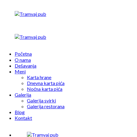
Početna
O nama
Dešavanja
Meni
Karta hrane
Dnevna karta pića
Noćna karta pića
Galerija
Galerija svirki
Galerija restorana
Blog
Kontakt