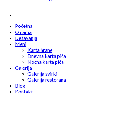
Početna
O nama
Dešavanja
Meni
Karta hrane
Dnevna karta pića
Noćna karta pića
Galerija
Galerija svirki
Galerija restorana
Blog
Kontakt
11/01/2016
Ko nam je izmislio pivo?